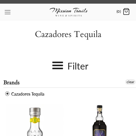
Skip
to
(0)
content
Cazadores Tequila
Filter
Brands
clear
Cazadores Tequila