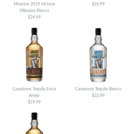
Muertos 2019 Victoria
$26.99
Villasana Blanco
More Details
$24.99
Cazadores Pineapple Tequila
Mexican Flavored Spirit
$24.99
Cazadores Anejo Cristalino
Brand
Cazadores Tequila
Tequila Cazadores Reposado
$39.99
Quantity
Cazadores Tequila Extra
Cazadores Tequila Blanco
100 Year Anniversary Estate
Anejo
$22.99
Brand
Cazadores Tequila
$59.99
Release
Quantity
$44.99
Brand
Cazadores Tequila
More Details