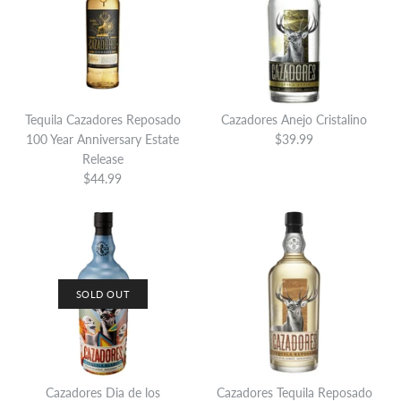
Tequila Cazadores Reposado
Cazadores Anejo Cristalino
100 Year Anniversary Estate
$39.99
Release
$44.99
Cazadores Cafe
$32.99
Brand
Cazadores Tequila
SOLD OUT
Quantity
Cazadores Dia de los
Cazadores Tequila Reposado